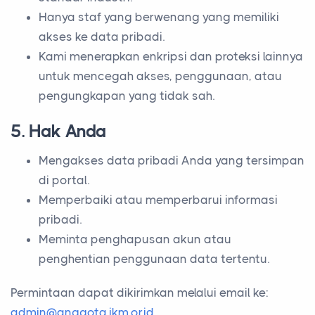
Hanya staf yang berwenang yang memiliki
akses ke data pribadi.
Kami menerapkan enkripsi dan proteksi lainnya
untuk mencegah akses, penggunaan, atau
pengungkapan yang tidak sah.
5. Hak Anda
Mengakses data pribadi Anda yang tersimpan
di portal.
Memperbaiki atau memperbarui informasi
pribadi.
Meminta penghapusan akun atau
penghentian penggunaan data tertentu.
Permintaan dapat dikirimkan melalui email ke:
admin@anggota.ikm.or.id